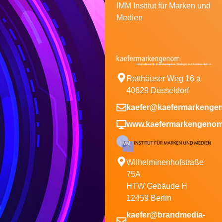
IMM Institut für Marken und
Medien
Rotthäuser Weg 16 a
40629 Düsseldorf
kaefer@kaefermarkenge
www.kaefermarkengenom
Wilhelminenhofstraße
75A
HTW Gebäude H
12459 Berlin
kaefer@brandmedia-