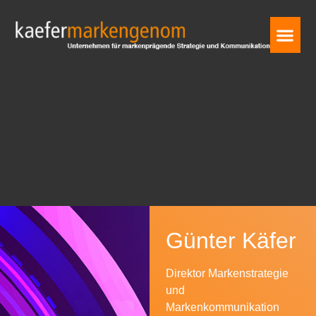
Autor:
psn
Günter Käfer
Direktor Markenstrategie
und
Markenkommunikation